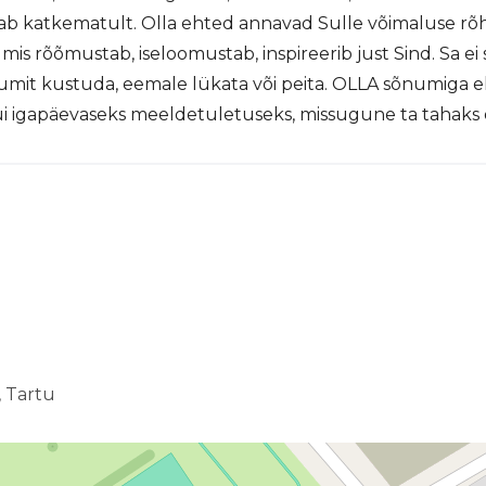
b katkematult. Olla ehted annavad Sulle võimaluse rõ
mis rõõmustab, iseloomustab, inspireerib just Sind. Sa ei
umit kustuda, eemale lükata või peita. OLLA sõnumiga 
ui igapäevaseks meeldetuletuseks, missugune ta tahaks o
, Tartu