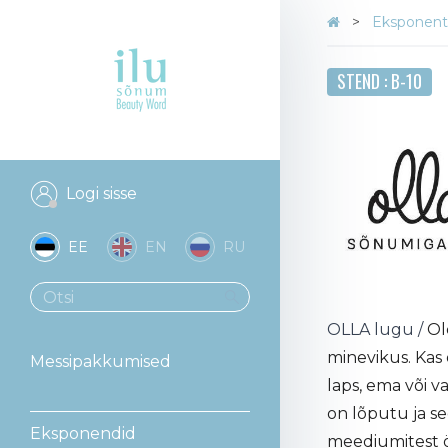
Eksponent
STEND : B-10
Logi sisse
EE
EN
RU
OLLA lugu /
Ol
minevikus. Kas 
Messipakkumised
laps, ema või va
on lõputu ja s
Eksponendid
meediumitest öe