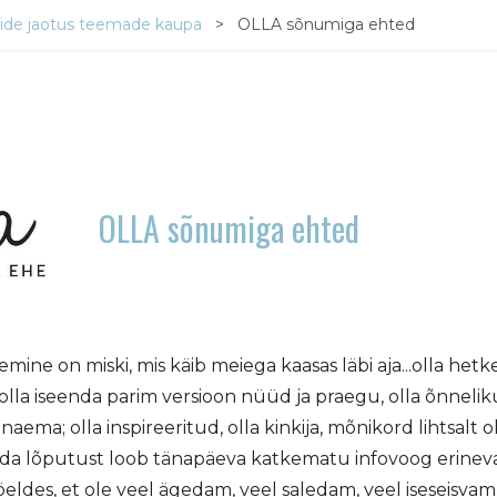
ide jaotus teemade kaupa
OLLA sõnumiga ehted
OLLA sõnumiga ehted
emine on miski, mis käib meiega kaasas läbi aja...olla hetke
olla iseenda parim versioon nüüd ja praegu, olla õnnelik
naema; olla inspireeritud, olla kinkija, mõnikord lihtsalt o
eda lõputust loob tänapäeva katkematu infovoog erinev
ldes, et ole veel ägedam, veel saledam, veel iseseisvam