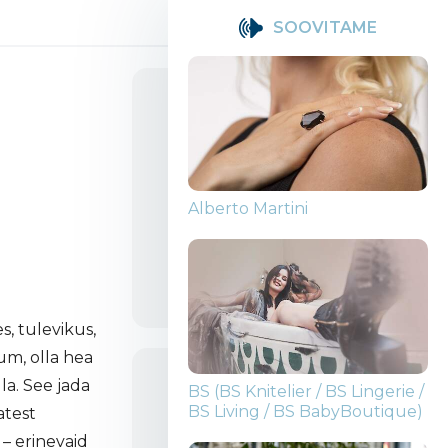
SOOVITAME
KÜLASTUSI
11 056
PAKKUMISI
1
Alberto Martini
Jaga
s, tulevikus,
um, olla hea
lla. See jada
BS (BS Knitelier / BS Lingerie /
+372 5344 4152
BS Living / BS BabyBoutique)
atest
imbi@olla.ee
 – erinevaid
olla.ee/