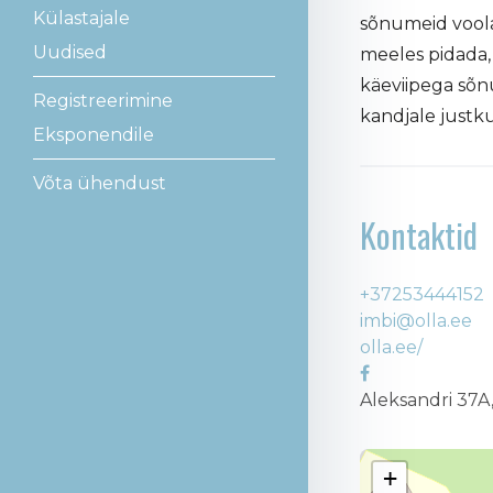
Külastajale
sõnumeid voola
Uudised
meeles pidada, 
käeviipega sõn
Registreerimine
kandjale justk
Eksponendile
Võta ühendust
Kontaktid
+37253444152
imbi@olla.ee
olla.ee/
Aleksandri 37A
+