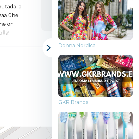
hutada ja
Aleksandri 37A, Tartu
 saa ühe
ehe on
lla!
Donna Nordica
GKR Brands