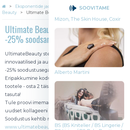
Eksponentide jaotus teemade kaupa
Ultimate
SOOVITAME
Beauty
Ultimate Beauty tootevalik kuni -25% soodsam
Ultimate Beauty tootevalik kuni
-25% soodsam
UltimateBeauty stendist leiab kvaliteetsed,
Mizon, The Skin House, Coxir
innovaatilised ja auhinnatud (ilu)vitamiinid kuni
-25% soodustusega.
Eripakkumine kodumaisele, UltimateBeauty enda
tootele - osta 2 täishinnaga toodet ja saa kolmas
tasuta!
Tule proovi imemaitsvaid iluvitamiine ning avasta
uudset kollageeni baari.
Alberto Martini
Soodustus kehtib nii kohapeal messil kui ka e-poes
www.ultimatebeauty.ee
.