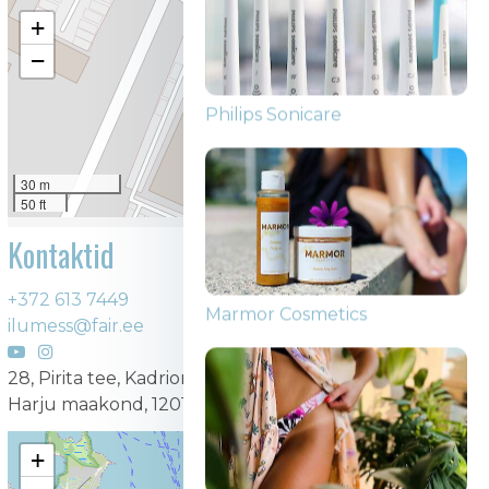
+
−
GKR Brands
30 m
50 ft
Leaflet
|
©
OpenStreetMap contributors
Kontaktid
Philips Sonicare
+372 613 7449
ilumess@fair.ee
28, Pirita tee, Kadriorg, Kesklinna linnaosa, Tallinn,
Harju maakond, 12011, Eesti
+
Marmor Cosmetics