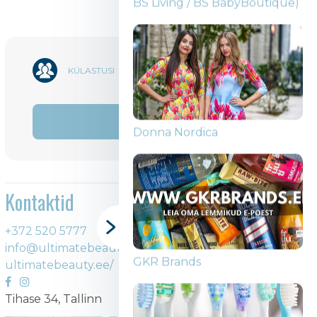
11 185
KÜLASTUSI
BS (BS Knitelier / BS Lingerie /
BS Living / BS BabyBoutique)
Jaga
Kontaktid
+372 520 5777
Donna Nordica
info@ultimatebeauty.ee
ultimatebeauty.ee/
Tihase 34, Tallinn