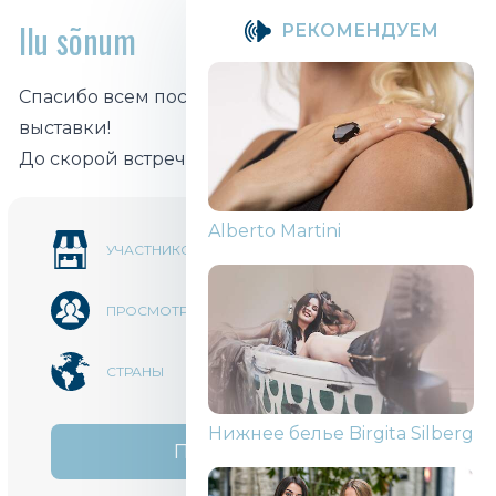
Ilu sõnum
PЕКОМЕНДУЕМ
Спасибо всем посетителям и участникам
выставки!
До скорой встречи!
Alberto Martini
70
УЧАСТНИКОВ
184 859
ПРОСМОТРОВ
4
СТРАНЫ
Нижнее белье Birgita Silberg
ПОДЕЛИТЬСЯ