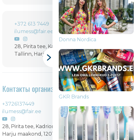
+372 613 7449
ilumess@fair.ee
Donna Nordica
28, Pirita tee, Kadriorg, Kesklinna linnaosa,
Tallinn, Harju maakond, 12011, Eesti
Контакты организатора
GKR Brands
+3726137449
ilumess@fair.ee
28, Pirita tee, Kadriorg, Kesklinna linnaosa, Tallinn,
Harju maakond, 12011, Eesti