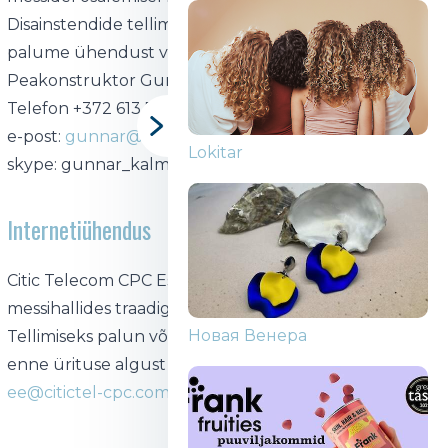
Disainstendide tellimiseks või kooskõlastamiseks
palume ühendust võtta:
Peakonstruktor Gunnar Kalmet
Telefon +372 613 7312
e-post:
gunnar@expodesign.ee
mySKIN
skype: gunnar_kalmet
Internetiühendus
Citic Telecom CPC Estonia OÜ pakub kõigis
messihallides traadiga ja traadita internetiühendust.
Lokitar
Tellimiseks palun võtta nendega hiljemalt 3 päeva
enne ürituse algust ühendust aadressil
sales-
ee@citictel-cpc.com
või telefonil
+372 622 3390
.