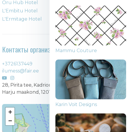
Oru Hub Hotel
L'Embitu Hotel
L'Ermitage Hotel
Контакты организатора
Сумки Jana Jaanson Design
+3726137449
ilumess@fair.ee
28, Pirita tee, Kadriorg, Kesklinna linnaosa, Tallinn,
Harju maakond, 12011, Eesti
Mammu Couture
+
−