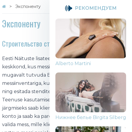
Экспоненту
PЕКОМЕНДУЕМ
Экспоненту
Строительство стендов и центр заказов
Eesti Näituste lisateenuste tellimiskeskkond on
Mizon, The Skin House, Coxir
keskkond, kus messi eksponent või stendiehitaja saab
mugavalt tutvuda Eesti Näituste poolt pakutava
messiinventariga, kujundada ja saata oma stendijoonis
ning esitada stenditellimus.
Teenuse kasutamiseks peab klient registreeruma,
järgmiseks saab klient meili, millega ta aktiviseerib oma
Alberto Martini
konto ja saab ka paroolid. Tellimuse esitamiseks tuleb
valida mess, mille klient ollakse ja materjalid tulevad