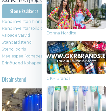
vastava messi projektijuhi meilile.
Sisene keskkonda
Rendiinventari hinnakiri 2023
Rendiinventar (pildid)
Нижнее белье Birgita Silberg
Vaipade värvid
Standardstend
Stendijoonis
Meelespea (kohapealsete stendide) ehitusfirmadele
Erinõuded kohapealsete stendiehitusele
Donna Nordica
Disainstend