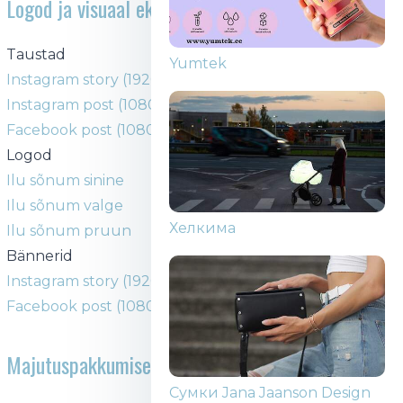
Logod ja visuaal eksponentidele
Taustad
Новая Венера
Instagram story (1920x1080px)
Instagram post (1080x1080px)
Facebook post (1080x1920px)
Logod
Ilu sõnum sinine
Ilu sõnum valge
Yumtek
Ilu sõnum pruun
Bännerid
Instagram story (1920x1080px)
Facebook post (1080x1920px)
Majutuspakkumised
Хелкима