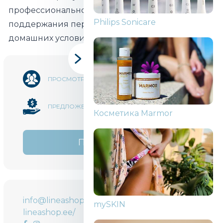
профессионального использования, так и для
Philips Sonicare
поддержания перманентной красоты в
домашних условиях.
12 560
ПРОСМОТРОВ
1
ПРЕДЛОЖЕНИЙ
Косметика Marmor
ПОДЕЛИТЬСЯ
info@lineashop.ee
mySKIN
lineashop.ee/