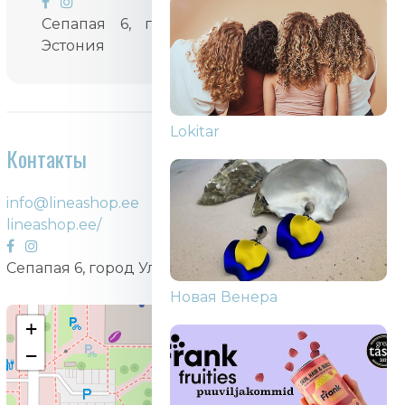
Сепапая 6, город Улемисте, Таллинн,
Эстония
Lokitar
Контакты
info@lineashop.ee
lineashop.ee/
Сепапая 6, город Улемисте, Таллинн, Эстония
Новая Венера
+
−