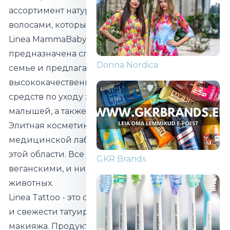
ассортимент натуральных средств по уходу за
волосами, которые помогли тысячам людей.
Linea MammaBaby, с другой стороны,
предназначена специально для малышей в
Donna Nordica
семье и предлагает ассортимент
высококачественных и органически чистых
средств по уходу за телом для младенцев и
малышей, а также взрослых.
Элитная косметика Feminae разрабатывается в
медицинской лаборатории специалистами в
этой области. Все продукты являются
GKR Brands
веганскими, и ни один из них не тестируется на
животных.
Linea Tattoo - это специальная серия для ухода
и свежести татуировок и перманентного
макияжа. Продукты доступны как для