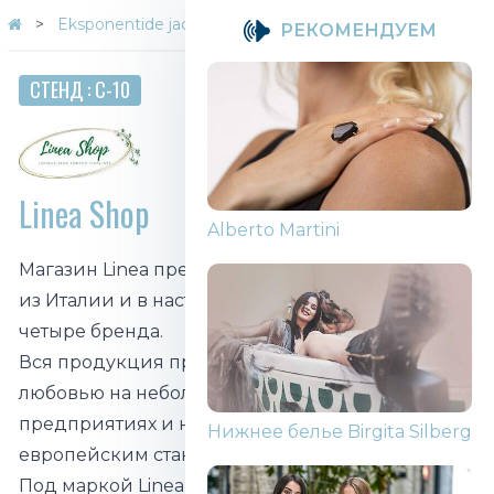
Eksponentide jaotus teemade kaupa
Linea Shop
PЕКОМЕНДУЕМ
СТЕНД : C-10
Linea Shop
Alberto Martini
Магазин Linea предлагает качественные товары
из Италии и в настоящее время представляет
четыре бренда.
Вся продукция производится с заботой и
любовью на небольших семейных
предприятиях и на 100% соответствует
Нижнее белье Birgita Silberg
европейским стандартам качества.
Под маркой Linea Natura вы найдете широкий